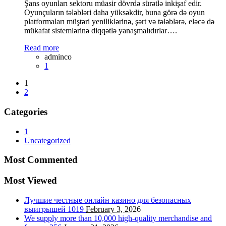
Şans oyunları sektoru müasir dövrdə sürətlə inkişaf edir.
Oyunçuların tələbləri daha yüksəkdir, buna görə də oyun
platformaları müştəri yeniliklərinə, şərt və tələblərə, eləcə də
mükafat sistemlərinə diqqətlə yanaşmalıdırlar….
Read more
adminco
1
1
2
Categories
1
Uncategorized
Most Commented
Most Viewed
Лучшие честные онлайн казино для безопасных
выигрышей
1019
February 3, 2026
We supply more than 10,000 high-quality merchandise and