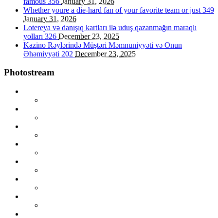
famous
356
January 31, 2026
Whether youre a die-hard fan of your favorite team or just
349
January 31, 2026
Lotereya və danışıq kartları ilə uduş qazanmağın maraqlı
yolları
326
December 23, 2025
Kazino Rəylərində Müştəri Məmnuniyyəti və Onun
Əhəmiyyəti
202
December 23, 2025
Photostream