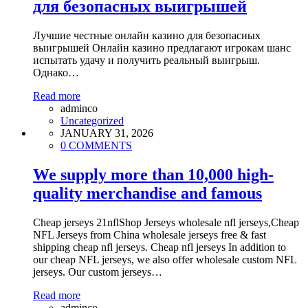
для безопасных выигрышей
Лучшие честные онлайн казино для безопасных
выигрышей Онлайн казино предлагают игрокам шанс
испытать удачу и получить реальный выигрыш.
Однако…
Read more
adminco
Uncategorized
JANUARY 31, 2026
0 COMMENTS
We supply more than 10,000 high-
quality merchandise and famous
Cheap jerseys 21nflShop Jerseys wholesale nfl jerseys,Cheap
NFL Jerseys from China wholesale jerseys free & fast
shipping cheap nfl jerseys. Cheap nfl jerseys In addition to
our cheap NFL jerseys, we also offer wholesale custom NFL
jerseys. Our custom jerseys…
Read more
adminco