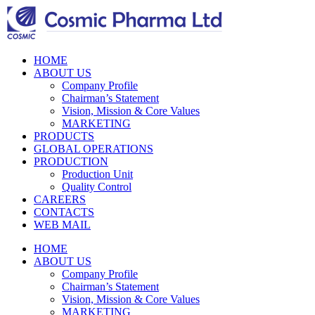
HOME
ABOUT US
Company Profile
Chairman’s Statement
Vision, Mission & Core Values
MARKETING
PRODUCTS
GLOBAL OPERATIONS
PRODUCTION
Production Unit
Quality Control
CAREERS
CONTACTS
WEB MAIL
HOME
ABOUT US
Company Profile
Chairman’s Statement
Vision, Mission & Core Values
MARKETING