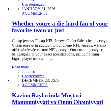
Uncategorized
JANUARY 31, 2026
0 COMMENTS
Whether youre a die-hard fan of your
favorite team or just
Cheap jerseys Cheap NFL Jerseys Outlet Sales cheap jerseys.
Cheap jerseys In addition to our cheap NFL jerseys, we also
offer wholesale custom NFL jerseys. Our custom jerseys can
be designed to your exact specifications, including team
logos, player names and…
Read more
adminco
Uncategorized
DECEMBER 23, 2025
0 COMMENTS
Kazino Rəylərində Müştəri
Məmnuniyyəti və Onun Əhəmiyyəti