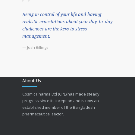
Being in control of your life and having
realistic expectations about your day-to-day
challenges are the keys to stress
management.
— Josh Billings
About Us
Cosmic Pharma Ltd (CPL) has made steady
progress since its inception and is now an
established member of the Bangladesh
pharmaceutical sector.