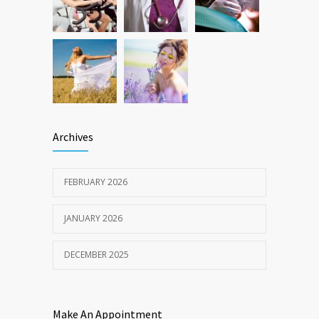
Archives
FEBRUARY 2026
JANUARY 2026
DECEMBER 2025
Make An Appointment