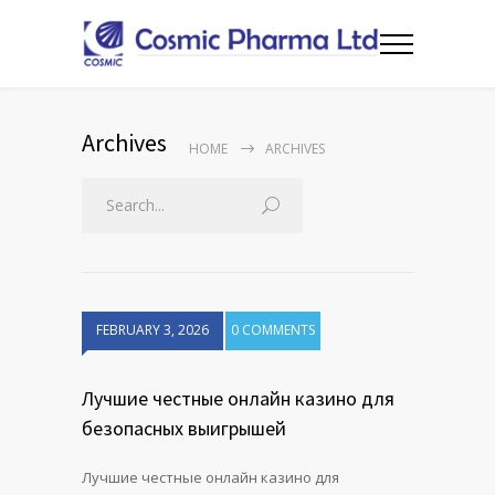
Archives
HOME
ARCHIVES
FEBRUARY 3, 2026
0 COMMENTS
Лучшие честные онлайн казино для
безопасных выигрышей
Лучшие честные онлайн казино для