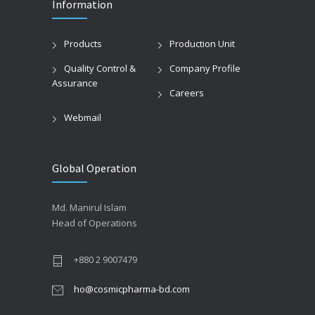
Information
Products
Production Unit
Quality Control &
Company Profile
Assurance
Careers
Webmail
Global Operation
Md. Manirul Islam
Head of Operations
+880 2 9007479
ho@cosmicpharma-bd.com